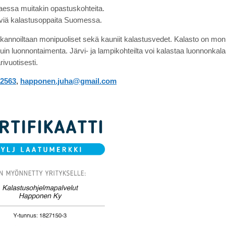
ttaessa muitakin opastuskohteita.
viä kalastusoppaita Suomessa.
kannoiltaan monipuoliset sekä kauniit kalastusvedet. Kalasto on moni
kuin luonnontaimenta. Järvi- ja lampikohteilta voi kalastaa luonnonkal
ivuotisesti.
 2563
,
happonen.juha@gmail.com