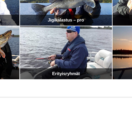
Jigikalastus – pro
Erityisryhmät
I