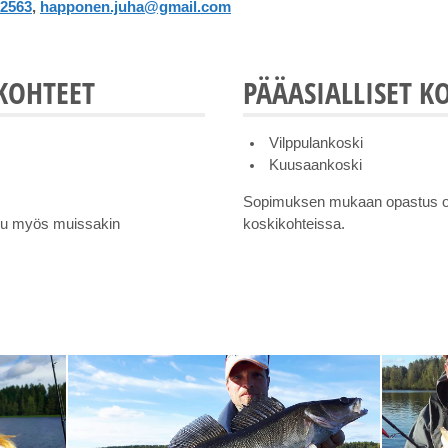
 2563
,
happonen.juha@gmail.com
IKOHTEET
PÄÄASIALLISET K
Vilppulankoski
Kuusaankoski
Sopimuksen mukaan opastus o
uu myös muissakin
koskikohteissa.