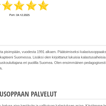
ta pisimpään, vuodesta 1991 alkaen. Päätoimiseksi kalastusoppaaks
teeni Suomessa. Lisäksi olen kirjoittanut lukuisia kalastusaiheisia 
astuskouluttajana eri puolilla Suomea. Olen ensimmäinen pedagogisest
a,
USOPPAAN PALVELUT
aluaa ajaa kestävän ja valikoivan kalastuksen asiaa. Käytämme henki