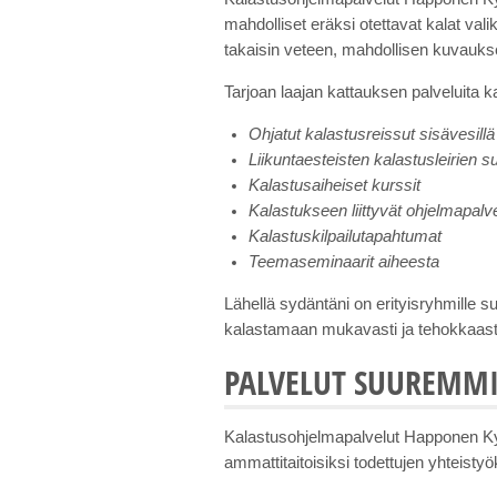
mahdolliset eräksi otettavat kalat val
takaisin veteen, mahdollisen kuvauks
Tarjoan laajan kattauksen palveluita 
Ohjatut kalastusreissut sisävesillä
Liikuntaesteisten kalastusleirien s
Kalastusaiheiset kurssit
Kalastukseen liittyvät ohjelmapalv
Kalastuskilpailutapahtumat
Teemaseminaarit aiheesta
Lähellä sydäntäni on erityisryhmille s
kalastamaan mukavasti ja tehokkaasti
PALVELUT SUUREMMI
Kalastusohjelmapalvelut Happonen Ky t
ammattitaitoisiksi todettujen yhteis