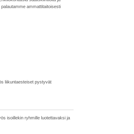
lat palautamme ammattitaitoisesti
s liikuntaesteiset pystyvät
isoillekin ryhmille luotettavaksi ja