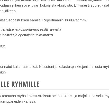
ikoidaan siihen soveltuvan kokoisista yksilöistä. Erityisesti suuret ka
en jälkeen.
kalastusopastuksen saralla. Repertuaariini kuuluvat mm.
 veneitse ja koski-/lampivesillä rannalta
uunnittelu ja opettajana toimiminen
elut
uunnatut kalastusmatkat. Kalustoni ja kalastuspaikkojeni ansiosta myö
kin.
LLE RYHMILLE
oteuttaa myös kalastusreissut sekä kokous- ja majoituspalvelut myös 
työkumppaneiden kanssa.