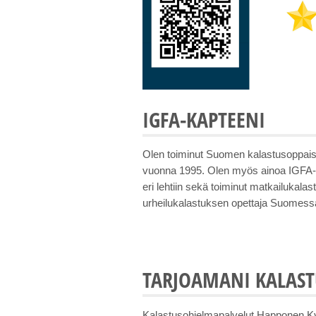
IGFA-KAPTEENI
Olen toiminut Suomen kalastusoppais
vuonna 1995. Olen myös ainoa IGFA-kap
eri lehtiin sekä toiminut matkailukal
urheilukalastuksen opettaja Suomess
TARJOAMANI KALAST
Kalastusohjelmapalvelut Happonen Ky h