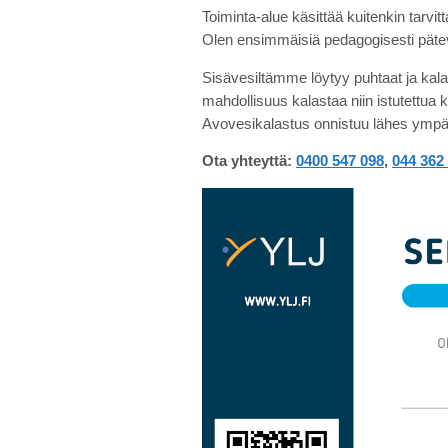
Toiminta-alue käsittää kuitenkin tarvi
Olen ensimmäisiä pedagogisesti päte
Sisävesiltämme löytyy puhtaat ja kala
mahdollisuus kalastaa niin istutettua 
Avovesikalastus onnistuu lähes ympär
Ota yhteyttä:
0400 547 098
,
044 362