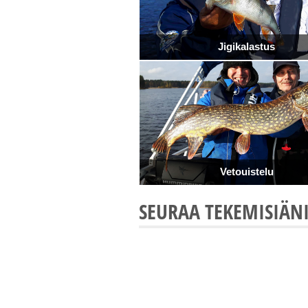
Jigikalastus
Vetouistelu
SEURAA TEKEMISIÄN