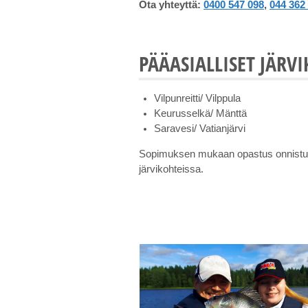
Ota yhteyttä:
0400 547 098
,
044 362
PÄÄASIALLISET JÄRV
Vilpunreitti/ Vilppula
Keurusselkä/ Mänttä
Saravesi/ Vatianjärvi
Sopimuksen mukaan opastus onnist
järvikohteissa.