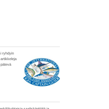
i ryhdyin
artikkeleja
i pätevä
lökohtaisia saaliskiintiöitä ja