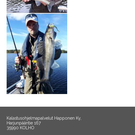
Kalastusohjelmapalvelut Happonen Ky,
Harjunpääntie 167
35990 KOLHO